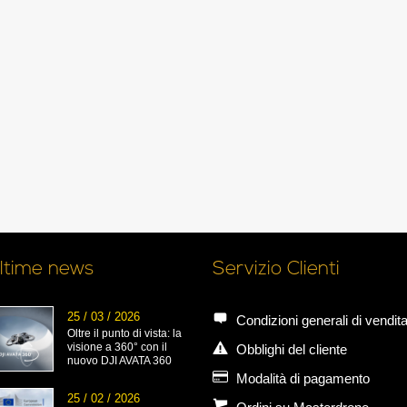
ltime news
Servizio Clienti
25 / 03 / 2026
Condizioni generali di vendit
Oltre il punto di vista: la
visione a 360° con il
Obblighi del cliente
nuovo DJI AVATA 360
Modalità di pagamento
25 / 02 / 2026