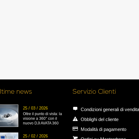
ltime news
Servizio Clienti
25 / 03 / 2026
Condizioni generali di vendit
Oltre il punto di vista: la
visione a 360° con il
Obblighi del cliente
nuovo DJI AVATA 360
Modalità di pagamento
25 / 02 / 2026