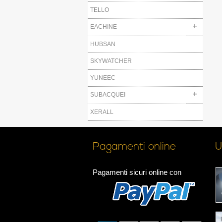
TELLO
EACHINE
HUBSAN
SKYWATCHER
YUNEEC
SUBACQUEI
XERALL
Pagamenti online
U
Pagamenti sicuri online con