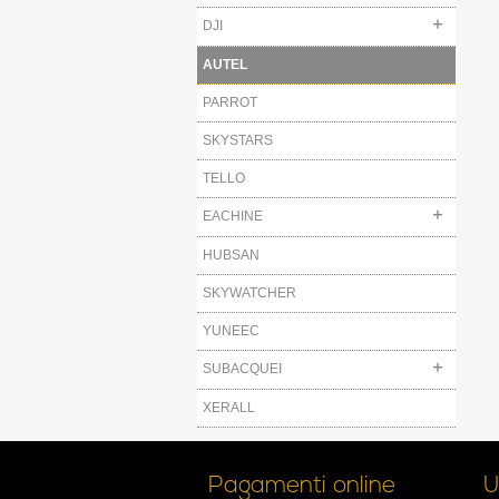
DJI
AUTEL
PARROT
SKYSTARS
TELLO
EACHINE
HUBSAN
SKYWATCHER
YUNEEC
SUBACQUEI
XERALL
Pagamenti online
U