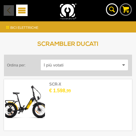
BICI ELETTRICHE
SCRAMBLER DUCATI
I più votati
Ordina per:
SCR-X
€ 1.598,
99